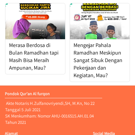
Merasa Berdosa di
Mengejar Pahala
Bulan Ramadhan tapi
Ramadhan Meskipun
Masih Bisa Meraih
Sangat Sibuk Dengan
Ampunan, Mau?
Pekerjaan dan
Kegiatan, Mau?
Pondok Qur'an Al furqon
 Akte Notaris H.Zulfanovriyendi,SH, M.Kn, No 22 
Tanggal 5 Juli 2021
SK Menkumham: Nomor AHU-0016515.AH.01.04 
Tahun 2021
Alamat
Social Media