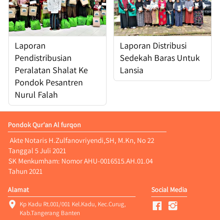
Laporan
Laporan Distribusi
Pendistribusian
Sedekah Baras Untuk
Peralatan Shalat Ke
Lansia
Pondok Pesantren
Nurul Falah
Pondok Qur'an Al furqon
 Akte Notaris H.Zulfanovriyendi,SH, M.Kn, No 22 
Tanggal 5 Juli 2021
SK Menkumham: Nomor AHU-0016515.AH.01.04 
Tahun 2021
Alamat
Social Media
Kp Kadu Rt.001/001 Kel.Kadu, Kec.Curug, 
Kab.Tangerang Banten