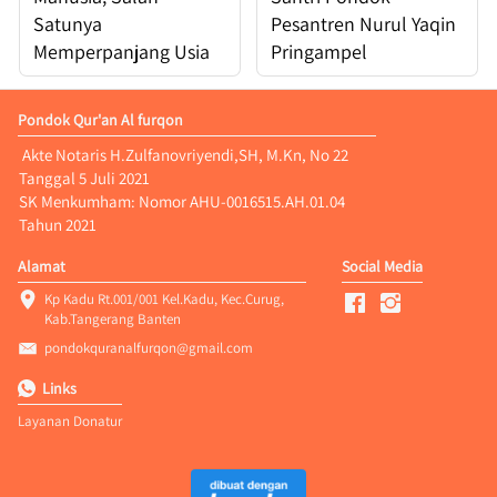
Satunya
Pesantren Nurul Yaqin
Memperpanjang Usia
Pringampel
Pondok Qur'an Al furqon
 Akte Notaris H.Zulfanovriyendi,SH, M.Kn, No 22 
Tanggal 5 Juli 2021
SK Menkumham: Nomor AHU-0016515.AH.01.04 
Tahun 2021
Alamat
Social Media
Kp Kadu Rt.001/001 Kel.Kadu, Kec.Curug, 
Kab.Tangerang Banten
pondokquranalfurqon@gmail.com
Links
Layanan Donatur