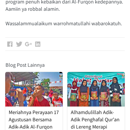
program penuh kebaikan dari Al-Furqon kedepannya. 
Aamiin ya robbal alamin.
Wassalammualaikum warrohmatullahi wabarokatuh.
Blog Post Lainnya
Meriahnya Perayaan 17
Alhamdulillah Adik-
Agustusan Bersama
Adik Penghafal Qur'an
Adik-Adik Al-Furqon
di Lereng Merapi