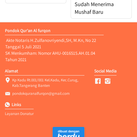
Sudah Menerima
Mushaf Baru
Pondok Qur'an Al furqon
 Akte Notaris H.Zulfanovriyendi,SH, M.Kn, No 22 
Tanggal 5 Juli 2021
SK Menkumham: Nomor AHU-0016515.AH.01.04 
Tahun 2021
Alamat
Social Media
Kp Kadu Rt.001/001 Kel.Kadu, Kec.Curug, 
Kab.Tangerang Banten
pondokquranalfurqon@gmail.com
Links
Layanan Donatur