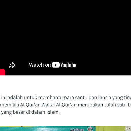
i ini adalah untuk membantu para santri dan lansia yang ting
memiliki Al Qur'an.Wakaf Al Qur'an merupakan salah satu b
a yang besar di dalam Islam.