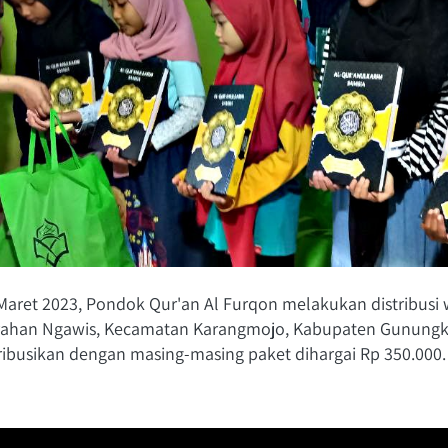
Maret 2023, Pondok Qur'an Al Furqon melakukan distribusi w
ahan Ngawis, Kecamatan Karangmojo, Kabupaten Gunungkid
tribusikan dengan masing-masing paket dihargai Rp 350.000.