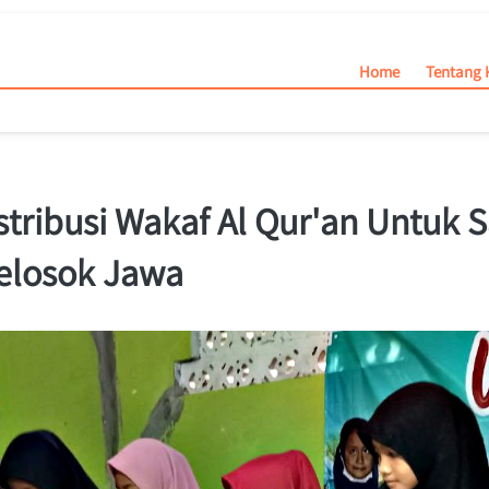
Home
Home
Tentang 
Tentang 
stribusi Wakaf Al Qur'an Untuk S
pelosok Jawa