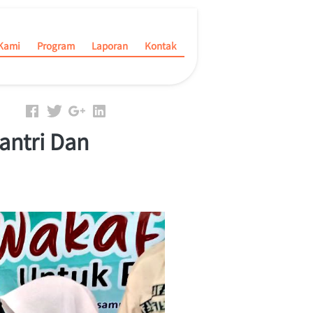
Kami
Kami
Program
Program
Laporan
Laporan
Kontak
Kontak
antri Dan