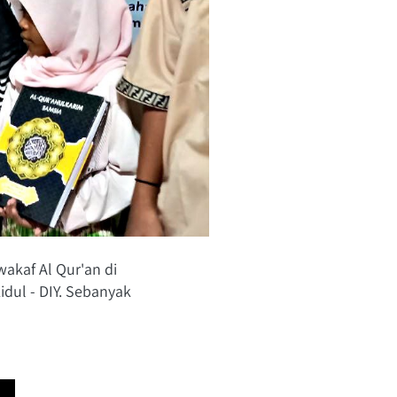
akaf Al Qur'an di 
ul - DIY. Sebanyak 